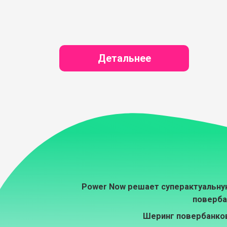
Детальнее
Power Now решает суперактуальную
поверба
Шеринг повербанков