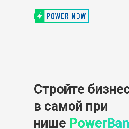
Стройте бизне
в самой прибы
нише
PowerBan